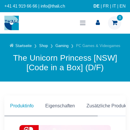
+41 41 919 66 66 | info@thali.ch
DE
|
FR
|
IT
|
EN
0
Startseite
Shop
Gaming
PC Games & Videogames
The Unicorn Princess [NSW]
[Code in a Box] (D/F)
Produktinfo
Eigenschaften
Zusätzliche Produkti