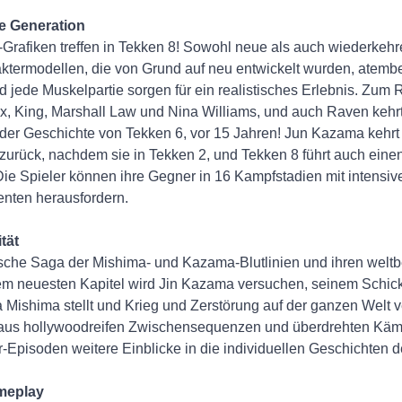
ue Generation
Grafiken treffen in Tekken 8! Sowohl neue als auch wiederke
aktermodellen, die von Grund auf neu entwickelt wurden, atembe
 jede Muskelpartie sorgen für ein realistisches Erlebnis. Zum 
, King, Marshall Law und Nina Williams, und auch Raven kehr
l der Geschichte von Tekken 6, vor 15 Jahren! Jun Kazama kehrt
 zurück, nachdem sie in Tekken 2, und Tekken 8 führt auch ein
Die Spieler können ihre Gegner in 16 Kampfstadien mit intensiv
nten herausfordern.
tät
ische Saga der Mishima- und Kazama-Blutlinien und ihren wel
sem neuesten Kapitel wird Jin Kazama versuchen, seinem Schicks
 Mishima stellt und Krieg und Zerstörung auf der ganzen Welt 
 aus hollywoodreifen Zwischensequenzen und überdrehten Kä
-Episoden weitere Einblicke in die individuellen Geschichten d
meplay