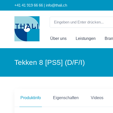
+41 41 919 66 66 | info@thali.ch
Über uns
Leistungen
Bra
Tekken 8 [PS5] (D/F/I)
Produktinfo
Eigenschaften
Videos