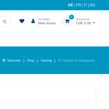
DE
|
FR
|
IT
|
EN
0
Anmelden
Warenkorb
Mein Konto
CHF 0.00
Startseite
Shop
Gaming
PC Games & Videogames