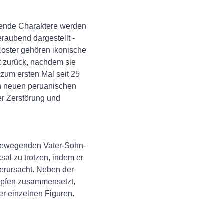
hrende Charaktere werden
raubend dargestellt -
Roster gehören ikonische
t zurück, nachdem sie
 zum ersten Mal seit 25
en neuen peruanischen
er Zerstörung und
tbewegenden Vater-Sohn-
al zu trotzen, indem er
verursacht. Neben der
mpfen zusammensetzt,
er einzelnen Figuren.