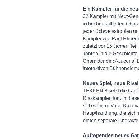
Ein Kämpfer für die ne
32 Kämpfer mit Next-Gen-
in hochdetaillierten Char
jeder Schweisstropfen und
Kämpfer wie Paul Phoenix
zuletzt vor 15 Jahren Tei
Jahren in die Geschichte
Charakter ein: Azucena! 
interaktiven Bühneneleme
Neues Spiel, neue Rivali
TEKKEN 8 setzt die trag
Risskämpfen fort. In die
sich seinem Vater Kazuya
Haupthandlung, die sich
bieten separate Charakter
Aufregendes neues Ga