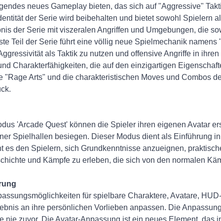
endes neues Gameplay bieten, das sich auf "Aggressive" Taktik
dentität der Serie wird beibehalten und bietet sowohl Spielern
bnis der Serie mit viszeralen Angriffen und Umgebungen, die s
ste Teil der Serie führt eine völlig neue Spielmechanik namens 
ggressivität als Taktik zu nutzen und offensive Angriffe in ihren
d Charakterfähigkeiten, die auf den einzigartigen Eigenschaft
ie "Rage Arts" und die charakteristischen Moves und Combos de
ck.
us 'Arcade Quest' können die Spieler ihren eigenen Avatar ers
ener Spielhallen besiegen. Dieser Modus dient als Einführung 
es den Spielern, sich Grundkenntnisse anzueignen, praktisch
schichte und Kämpfe zu erleben, die sich von den normalen Kä
erung
npassungsmöglichkeiten für spielbare Charaktere, Avatare, HU
rlebnis an ihre persönlichen Vorlieben anpassen. Die Anpassung
wie nie zuvor. Die Avatar-Anpassung ist ein neues Element, das