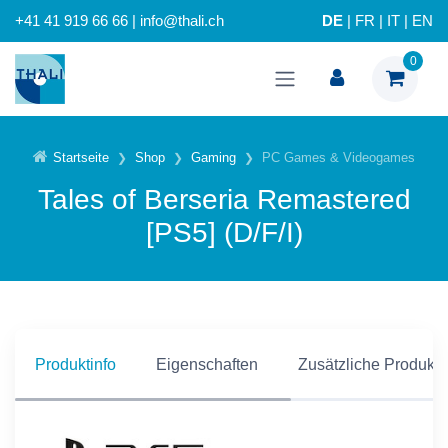
+41 41 919 66 66 | info@thali.ch
DE
|
FR
|
IT
|
EN
0
Startseite
Shop
Gaming
PC Games & Videogames
Tales of Berseria Remastered
[PS5] (D/F/I)
Produktinfo
Eigenschaften
Zusätzliche Produkti