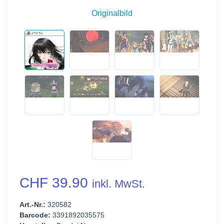
Originalbild
CHF 39.90
inkl. MwSt.
Art.-Nr.:
320582
Barcode:
3391892035575