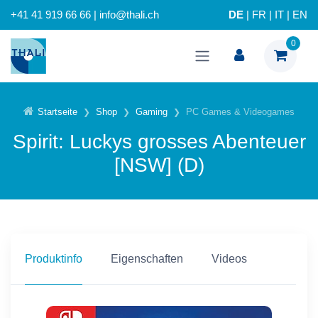
+41 41 919 66 66 | info@thali.ch
DE
|
FR
|
IT
|
EN
0
Startseite
Shop
Gaming
PC Games & Videogames
Spirit: Luckys grosses Abenteuer
[NSW] (D)
Produktinfo
Eigenschaften
Videos