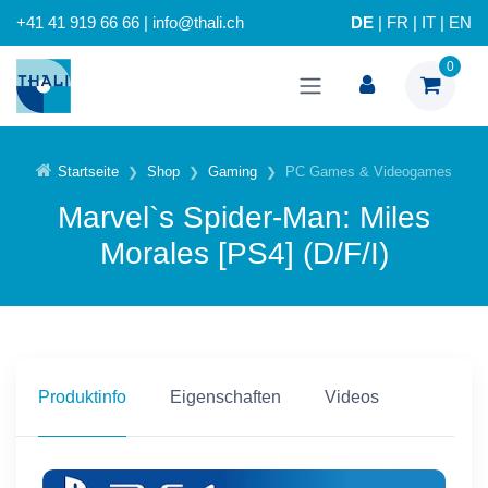
+41 41 919 66 66 | info@thali.ch
DE
|
FR
|
IT
|
EN
0
Startseite
Shop
Gaming
PC Games & Videogames
Marvel`s Spider-Man: Miles
Morales [PS4] (D/F/I)
Produktinfo
Eigenschaften
Videos