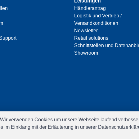
Leistungen
llen
Händlerantrag
Logistik und Vertrieb /
am
Versandkonditionen
Newsletter
Support
Retail solutions
Schnittstellen und Datenanb
Showroom
 Wir verwenden Cookies um unsere Webseite laufend verbesser
es im Einklang mit der Erläuterung in unserer Datenschutzerkl
Software:
Rent-a-Shop.ch