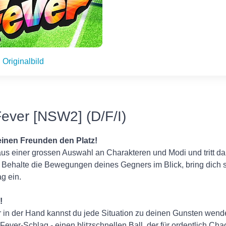
Originalbild
Fever [NSW2] (D/F/I)
einen Freunden den Platz!
us einer grossen Auswahl an Charakteren und Modi und tritt da
 Behalte die Bewegungen deines Gegners im Blick, bring dich s
g ein.
!
 in der Hand kannst du jede Situation zu deinen Gunsten wende
Fever-Schlag - einen blitzschnellen Ball, der für ordentlich Cha