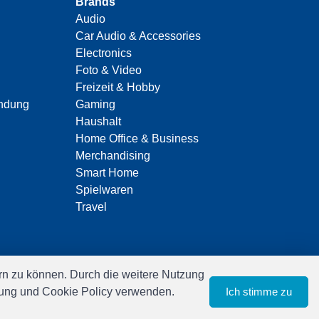
Brands
Audio
Car Audio & Accessories
Electronics
Foto & Video
Freizeit & Hobby
indung
Gaming
Haushalt
Home Office & Business
Merchandising
Smart Home
Spielwaren
Travel
n zu können. Durch die weitere Nutzung
ärung und Cookie Policy verwenden.
Ich stimme zu