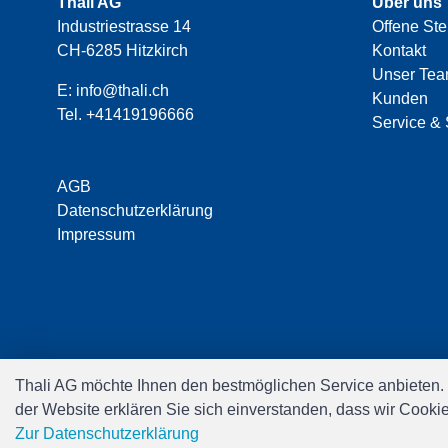
Thali AG
Über uns
Industriestrasse 14
Offene Ste
CH-6285 Hitzkirch
Kontakt
Unser Te
E:
info@thali.ch
Kunden
Tel.
+41419196666
Service & 
AGB
Datenschutzerklärung
Impressum
Thali AG möchte Ihnen den bestmöglichen Service anbieten.
der Website erklären Sie sich einverstanden, dass wir Cooki
Zur Datenschutzerklärung