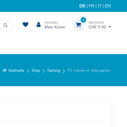
DE
|
FR
|
IT
|
EN
0
Anmelden
Warenkorb
Mein Konto
CHF 0.00
Startseite
Shop
Gaming
PC Games & Videogames