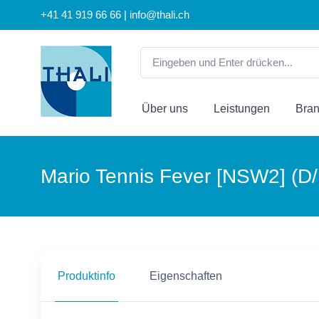
+41 41 919 66 66 | info@thali.ch
Über uns
Leistungen
Bra
Mario Tennis Fever [NSW2] (D/
Produktinfo
Eigenschaften