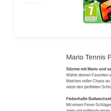
Mario Tennis 
Stürme mit Mario und s
Wähle deinen Favoriten a
Matches voller Chaos an.
setze den perfekten Schla
Fieberhafte Ballwechsel
Mit einem Fever-Schläger
ziele und entfessle einen 