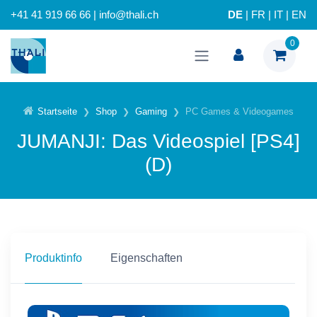
+41 41 919 66 66 | info@thali.ch
DE
|
FR
|
IT
|
EN
0
Startseite
Shop
Gaming
PC Games & Videogames
JUMANJI: Das Videospiel [PS4]
(D)
Produktinfo
Eigenschaften