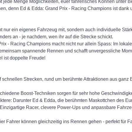
ibt jede Menge Möglichkeiten, euer fahrerisches Können unter B
en, denn Ed & Edda: Grand Prix - Racing Champions ist dank u
icht nur ein eigenes Fahrzeug mit, sondern auch individuelle S
nders an - je nachdem, wen ihr auf die Strecke schickt.
ix - Racing Champions macht nicht nur allein Spass: Im lokalen
r gemeinsam spannende Rennen und schafft unvergessliche Mom
el ist doppelte Freude!
schnellen Strecken, rund um berühmte Attraktionen aus ganz E
schiedene Boost-Techniken sorgen für sehr hohe Geschwindigke
aktere: Darunter Ed & Edda, die berühmten Maskottchen des Eu
 Einzigartige Racer, clevere Power-Ups und anpassbare Fahrzeu
vier Fahrer können gleichzeitig ins Rennen gehen - perfekt für 