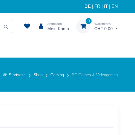
DE
|
FR
|
IT
|
EN
0
Anmelden
Warenkorb
Mein Konto
CHF 0.00
Startseite
Shop
Gaming
PC Games & Videogames