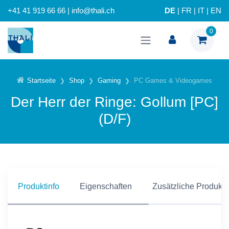
+41 41 919 66 66 | info@thali.ch
DE
|
FR
|
IT
|
EN
0
Startseite
Shop
Gaming
PC Games & Videogames
Der Herr der Ringe: Gollum [PC]
(D/F)
Produktinfo
Eigenschaften
Zusätzliche Produkti