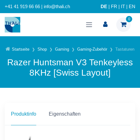
+41 41 919 66 66 | info@thali.ch
DE
|
FR
|
IT
|
EN
0
Startseite
Shop
Gaming
Gaming-Zubehör
Tastaturen
Razer Huntsman V3 Tenkeyless
8KHz [Swiss Layout]
Produktinfo
Eigenschaften