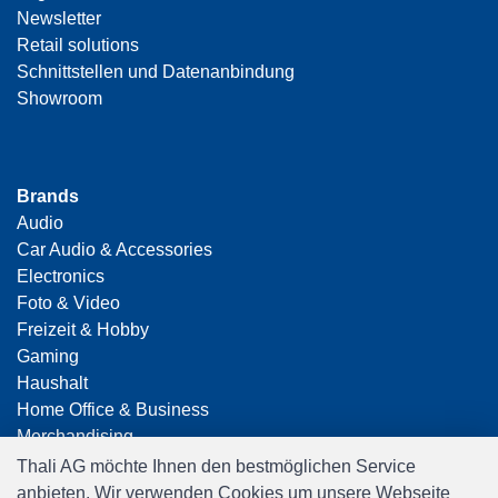
Newsletter
Retail solutions
Schnittstellen und Datenanbindung
Showroom
Brands
Audio
Car Audio & Accessories
Electronics
Foto & Video
Freizeit & Hobby
Gaming
Haushalt
Home Office & Business
Merchandising
Smart Home
Thali AG möchte Ihnen den bestmöglichen Service
Spielwaren
anbieten. Wir verwenden Cookies um unsere Webseite