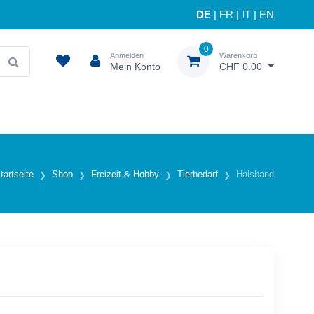
DE
|
FR
|
IT
|
EN
0
Anmelden
Warenkorb
Mein Konto
CHF 0.00
tartseite
Shop
Freizeit & Hobby
Tierbedarf
Halsband