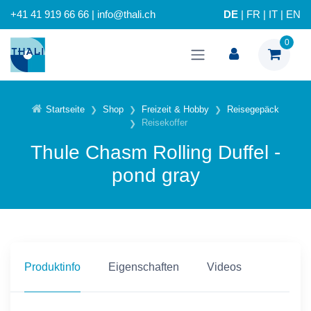
+41 41 919 66 66 | info@thali.ch
DE
|
FR
|
IT
|
EN
0
Startseite
Shop
Freizeit & Hobby
Reisegepäck
Reisekoffer
Thule Chasm Rolling Duffel -
pond gray
Produktinfo
Eigenschaften
Videos