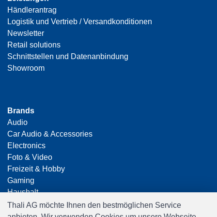
Händlerantrag
Logistik und Vertrieb / Versandkonditionen
Newsletter
Retail solutions
Schnittstellen und Datenanbindung
Showroom
Brands
Audio
Car Audio & Accessories
Electronics
Foto & Video
Freizeit & Hobby
Gaming
Haushalt
Home Office & Business
Thali AG möchte Ihnen den bestmöglichen Service
Merchandising
anbieten. Wir verwenden Cookies um unsere Webseite