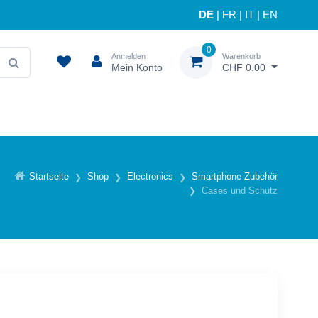
DE
|
FR
|
IT
|
EN
0
Anmelden
Warenkorb
Mein Konto
CHF 0.00
Startseite
Shop
Electronics
Smartphone Zubehör
Cases und Schutz