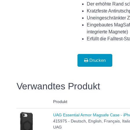
Der erhöhte Rand sc
Kratzfeste Antirutsc
Uneingeschränkter Zu
Eingebautes MagSafe
integrierte Magnete)
Erfüllt die Falltest
Drucken
Verwandtes Produkt
Produkt
UAG Essential Armor Magsafe Case - iPh
415975 - Deutsch, English, Français, Ital
UAG