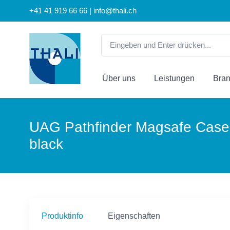
+41 41 919 66 66 | info@thali.ch
Über uns
Leistungen
Bra
UAG Pathfinder Magsafe Case 
black
Produktinfo
Eigenschaften