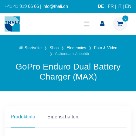
+41 41 919 66 66 | info@thali.ch
DE
|
FR
|
IT
|
EN
0
Startseite
Shop
Electronics
Foto & Video
Actioncam-Zubehör
GoPro Enduro Dual Battery
Charger (MAX)
Produktinfo
Eigenschaften