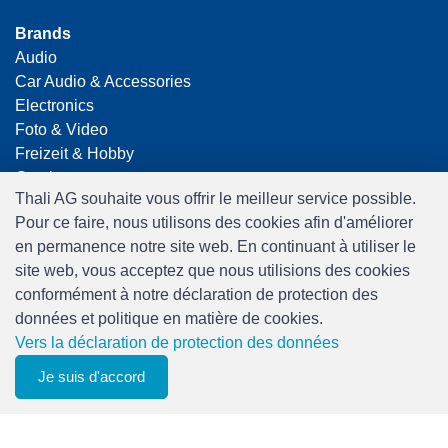
Brands
Audio
Car Audio & Accessories
Electronics
Foto & Video
Freizeit & Hobby
Gaming
Thali AG souhaite vous offrir le meilleur service possible.
Haushalt
Pour ce faire, nous utilisons des cookies afin d'améliorer
Home Office & Business
en permanence notre site web. En continuant à utiliser le
Merchandising
site web, vous acceptez que nous utilisions des cookies
Smart Home
conformément à notre déclaration de protection des
Spielwaren
données et politique en matière de cookies.
Travel
Vers la déclaration de protection des données
Je suis d'accord
0
Liste de suivi
Menu
CHF 0.00