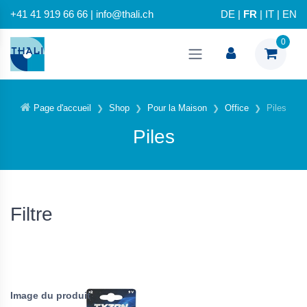
+41 41 919 66 66 | info@thali.ch
DE
|
FR
|
IT
|
EN
0
Page d'accueil
Shop
Pour la Maison
Office
Piles
Piles
Filtre