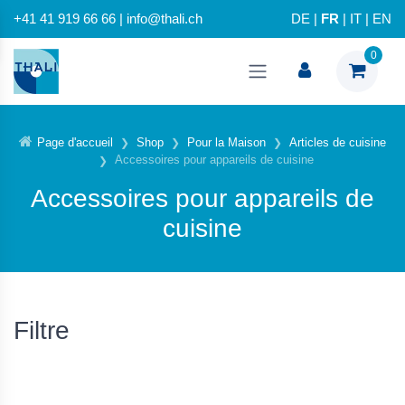
+41 41 919 66 66 | info@thali.ch
DE
|
FR
|
IT
|
EN
0
Page d'accueil
Shop
Pour la Maison
Articles de cuisine
Accessoires pour appareils de cuisine
Accessoires pour appareils de
cuisine
Filtre