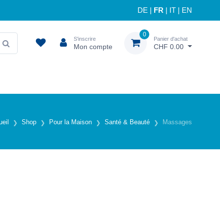
DE
|
FR
|
IT
|
EN
0
S'inscrire
Panier d'achat
Mon compte
CHF 0.00
eil
Shop
Pour la Maison
Santé & Beauté
Massages