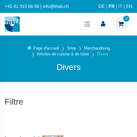
+41 41 919 66 66 | info@thali.ch
DE
|
FR
|
IT
|
EN
0
Page d'accueil
Shop
Merchandising
Articles de cuisine & de table
Divers
Divers
Filtre