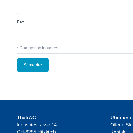
Fax
* Champs obligatoires
Thali AG
Über uns
Industriestrasse 14
Offene Ste
CH-6285 Hitzkirch
Kontakt