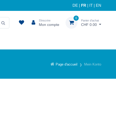
DE
|
FR
|
IT
|
EN
0
S'inscrire
Panier d'achat
Mon compte
CHF 0.00
Page d'accueil
Mein Konto