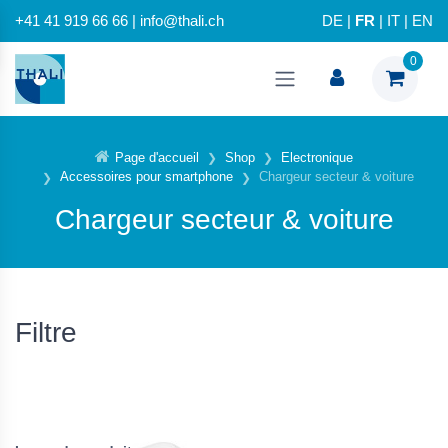
+41 41 919 66 66 | info@thali.ch
DE
|
FR
|
IT
|
EN
0
Page d'accueil
Shop
Electronique
Accessoires pour smartphone
Chargeur secteur & voiture
Chargeur secteur & voiture
Filtre