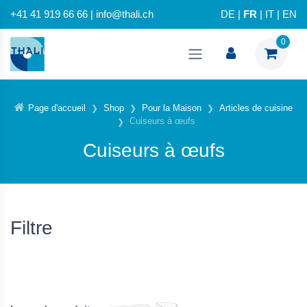
+41 41 919 66 66 | info@thali.ch
DE
|
FR
|
IT
|
EN
0
Page d'accueil
Shop
Pour la Maison
Articles de cuisine
Cuiseurs à œufs
Cuiseurs à œufs
Filtre