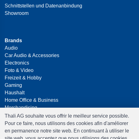
Schnittstellen und Datenanbindung
Showroom
Brands
Audio
Car Audio & Accessories
Electronics
Foto & Video
Freizeit & Hobby
Gaming
Haushalt
Home Office & Business
Merchandising
Smart Home
Thali AG souhaite vous offrir le meilleur service possible.
Spielwaren
Pour ce faire, nous utilisons des cookies afin d'améliorer
Travel
en permanence notre site web. En continuant à utiliser le
site web, vous acceptez que nous utilisions des cookies