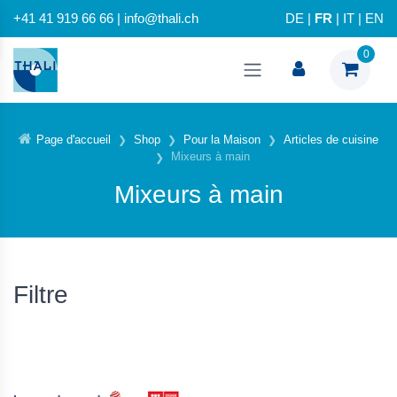
+41 41 919 66 66 | info@thali.ch
DE
|
FR
|
IT
|
EN
0
Page d'accueil
Shop
Pour la Maison
Articles de cuisine
Mixeurs à main
Mixeurs à main
Filtre