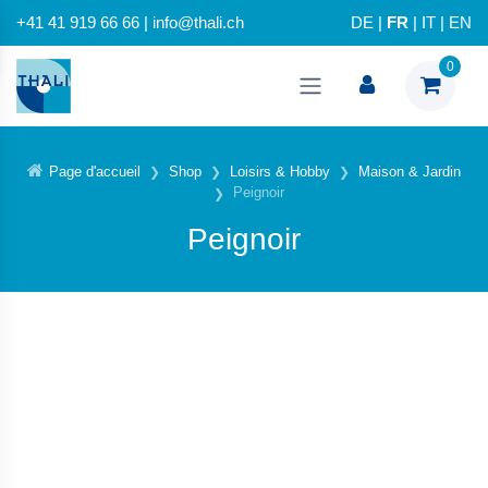
+41 41 919 66 66 | info@thali.ch
DE
|
FR
|
IT
|
EN
0
Page d'accueil
Shop
Loisirs & Hobby
Maison & Jardin
Peignoir
Peignoir