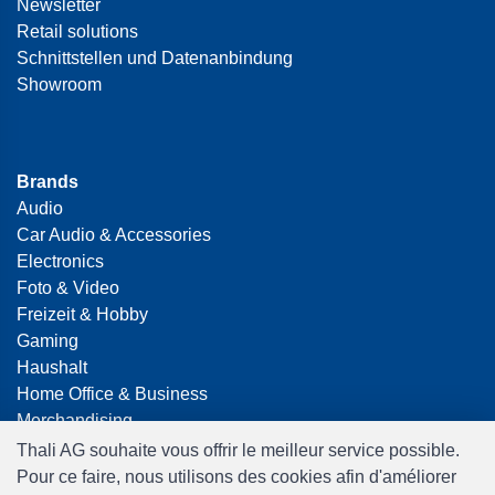
Newsletter
Retail solutions
Schnittstellen und Datenanbindung
Showroom
Brands
Audio
Car Audio & Accessories
Electronics
Foto & Video
Freizeit & Hobby
Gaming
Haushalt
Home Office & Business
Merchandising
Smart Home
Thali AG souhaite vous offrir le meilleur service possible.
Spielwaren
Pour ce faire, nous utilisons des cookies afin d'améliorer