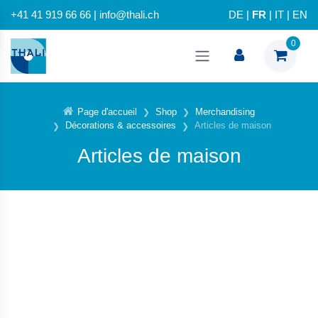
+41 41 919 66 66 | info@thali.ch
DE
|
FR
|
IT
|
EN
0
Page d'accueil
Shop
Merchandising
Décorations & accessoires
Articles de maison
Articles de maison