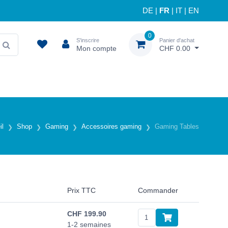
DE
|
FR
|
IT
|
EN
0
S'inscrire
Panier d'achat
Mon compte
CHF 0.00
il
Shop
Gaming
Accessoires gaming
Gaming Tables
Prix TTC
Commander
CHF
199.90
1-2 semaines