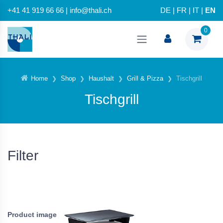
+41 41 919 66 66 | info@thali.ch
DE
|
FR
|
IT
|
EN
0
Home
Shop
Haushalt
Grill & Pizza
Tischgrill
Tischgrill
Filter