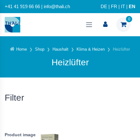
+41 41 919 66 66 | info@thali.ch
DE
|
FR
|
IT
|
EN
0
Home
Shop
Haushalt
Klima & Heizen
Heizlüfter
Heizlüfter
Filter