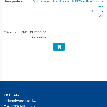
Mill Compact Fan Heater 1800W with Alu foot -
black
413955 -
Mill
CHF
99.00
Disponible
Thali AG
Industriestrasse 14
CH-6285 Hitzkirch