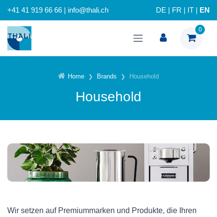
+41 41 919 66 66 | info@thali.ch
DE
|
FR
|
IT
|
EN
0
Home
Brands
Household
Household
Wir setzen auf Premiummarken und Produkte, die Ihren