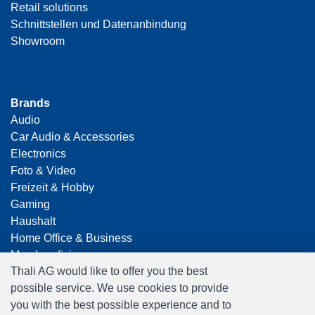
Retail solutions
Schnittstellen und Datenanbindung
Showroom
Brands
Audio
Car Audio & Accessories
Electronics
Foto & Video
Freizeit & Hobby
Gaming
Haushalt
Home Office & Business
Merchandising
Thali AG would like to offer you the best
Smart Home
possible service. We use cookies to provide
Spielwaren
you with the best possible experience and to
Travel