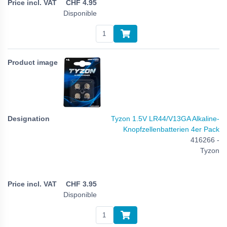
CHF
4.95
Disponible
Tyzon 1.5V LR44/V13GA Alkaline-
Knopfzellenbatterien 4er Pack
416266 -
Tyzon
CHF
3.95
Disponible