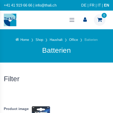
+41 41 919 66 66 | info@thali.ch
DE
|
FR
|
IT
|
EN
0
Home
Shop
Haushalt
Office
Batterien
Batterien
Filter