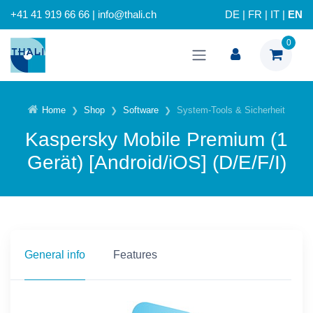
+41 41 919 66 66 | info@thali.ch
DE
|
FR
|
IT
|
EN
0
Home
Shop
Software
System-Tools & Sicherheit
Kaspersky Mobile Premium (1
Gerät) [Android/iOS] (D/E/F/I)
General info
Features