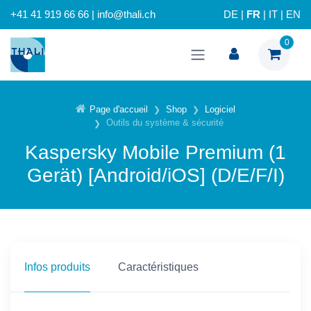
+41 41 919 66 66 | info@thali.ch
DE
|
FR
|
IT
|
EN
0
Page d'accueil
Shop
Logiciel
Outils du système & sécurité
Kaspersky Mobile Premium (1
Gerät) [Android/iOS] (D/E/F/I)
Infos produits
Caractéristiques