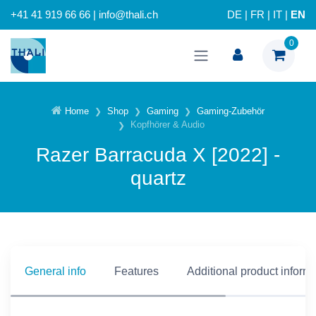
+41 41 919 66 66 | info@thali.ch
DE
|
FR
|
IT
|
EN
0
Home
Shop
Gaming
Gaming-Zubehör
Kopfhörer & Audio
Razer Barracuda X [2022] -
quartz
General info
Features
Additional product inform