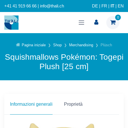
+41 41 919 66 66 | info@thali.ch
DE
|
FR
|
IT
|
EN
0
Pagina iniziale
Shop
Merchandising
Plüsch
Squishmallows Pokémon: Togepi
Plush [25 cm]
Informazioni generali
Proprietà