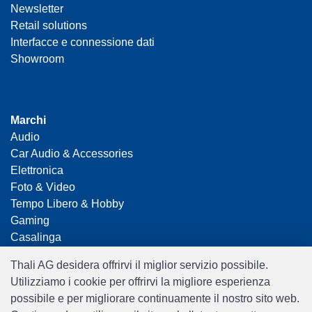
Newsletter
Retail solutions
Interfacce e connessione dati
Showroom
Marchi
Audio
Car Audio & Accessories
Elettronica
Foto & Video
Tempo Libero & Hobby
Gaming
Casalinga
Home Office & Business
Thali AG desidera offrirvi il miglior servizio possibile.
Merchandising
Utilizziamo i cookie per offrirvi la migliore esperienza
Smart Home
possibile e per migliorare continuamente il nostro sito web.
Giocattoli