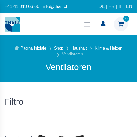
+41 41 919 66 66 | info@thali.ch
DE
|
FR
|
IT
|
EN
0
Pagina iniziale
Shop
Haushalt
Klima & Heizen
Ventilatoren
Ventilatoren
Filtro