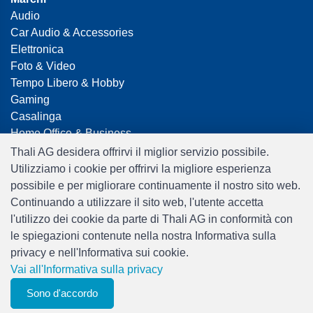
Audio
Car Audio & Accessories
Elettronica
Foto & Video
Tempo Libero & Hobby
Gaming
Casalinga
Home Office & Business
Merchandising
Thali AG desidera offrirvi il miglior servizio possibile.
Smart Home
Utilizziamo i cookie per offrirvi la migliore esperienza
Giocattoli
possibile e per migliorare continuamente il nostro sito web.
Travel
Continuando a utilizzare il sito web, l'utente accetta
l'utilizzo dei cookie da parte di Thali AG in conformità con
le spiegazioni contenute nella nostra Informativa sulla
privacy e nell'Informativa sui cookie.
Vai all'Informativa sulla privacy
0
Sono d'accordo
Filtri
elenco degli
Menu
CHF 0.00
Software:
Rent-a-Shop.ch
osservatori