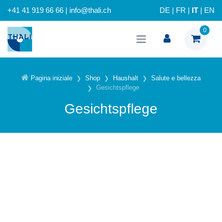
+41 41 919 66 66 | info@thali.ch
DE
|
FR
|
IT
|
EN
0
Pagina iniziale
Shop
Haushalt
Salute e bellezza
Gesichtspflege
Gesichtspflege