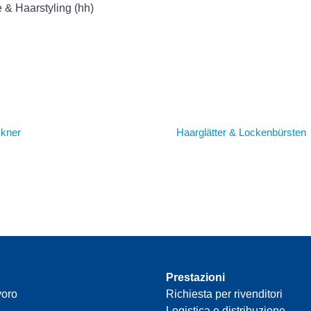
 & Haarstyling (hh)
ckner
Haarglätter & Lockenbürsten
Prestazioni
voro
Richiesta per rivenditori
Logistica e distribuzione