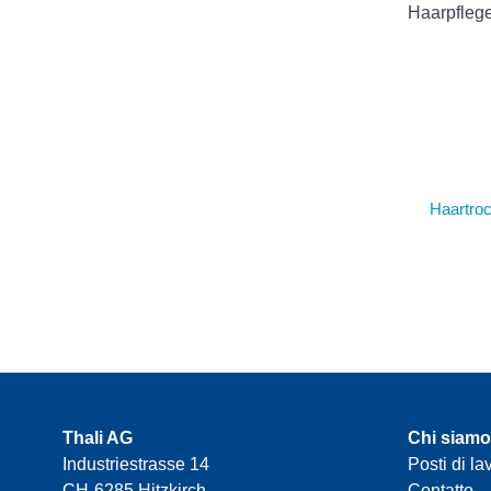
Haarpflege
Haartro
Thali AG
Chi siamo
Industriestrasse 14
Posti di la
CH-6285 Hitzkirch
Contatto