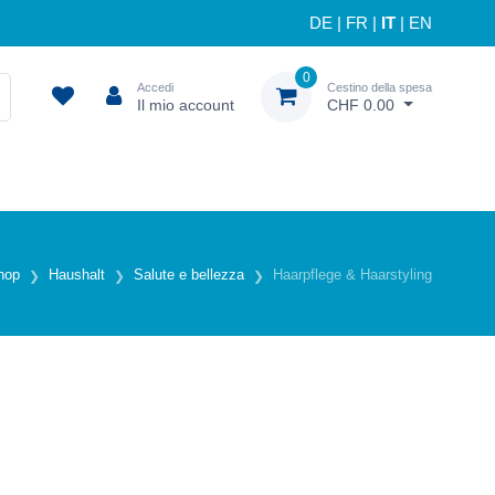
DE
|
FR
|
IT
|
EN
0
Accedi
Cestino della spesa
Il mio account
CHF 0.00
hop
Haushalt
Salute e bellezza
Haarpflege & Haarstyling