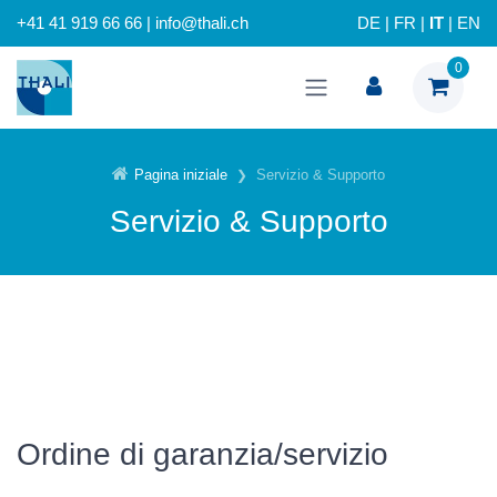
+41 41 919 66 66 | info@thali.ch
DE
|
FR
|
IT
|
EN
0
Pagina iniziale
Servizio & Supporto
Servizio & Supporto
Ordine di garanzia/servizio