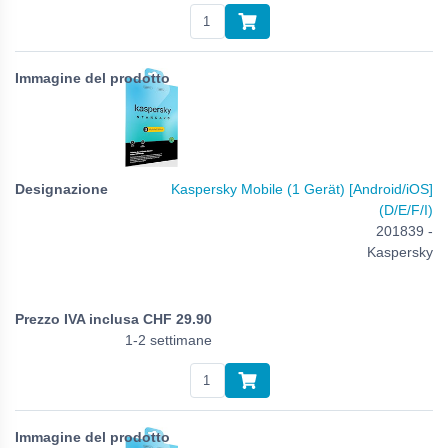
Kaspersky Mobile (1 Gerät) [Android/iOS]
(D/E/F/I)
201839 -
Kaspersky
CHF
29.90
1-2 settimane