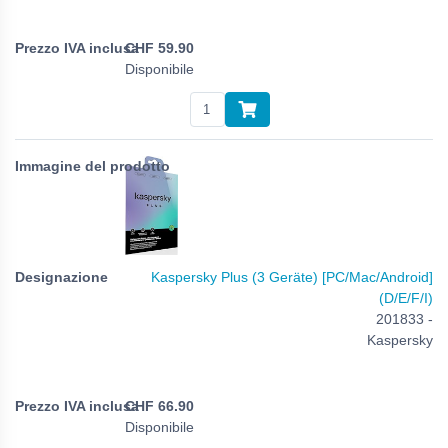
CHF
59.90
Disponibile
Kaspersky Plus (3 Geräte) [PC/Mac/Android]
(D/E/F/I)
201833 -
Kaspersky
CHF
66.90
Disponibile