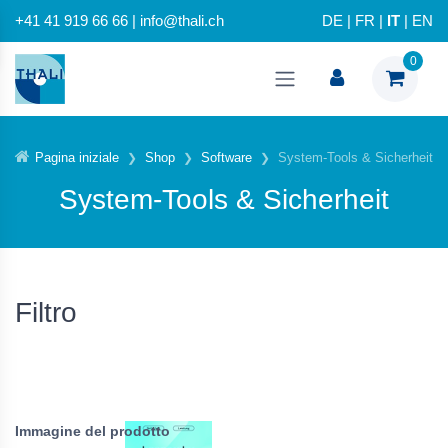
+41 41 919 66 66 | info@thali.ch
DE
|
FR
|
IT
|
EN
0
Pagina iniziale
Shop
Software
System-Tools & Sicherheit
System-Tools & Sicherheit
Filtro