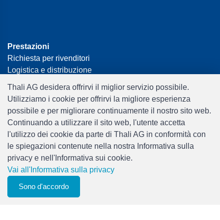
Prestazioni
Richiesta per rivenditori
Logistica e distribuzione
Newsletter
Thali AG desidera offrirvi il miglior servizio possibile.
Retail solutions
Utilizziamo i cookie per offrirvi la migliore esperienza
Interfacce e connessione dati
possibile e per migliorare continuamente il nostro sito web.
Showroom
Continuando a utilizzare il sito web, l'utente accetta
l'utilizzo dei cookie da parte di Thali AG in conformità con
le spiegazioni contenute nella nostra Informativa sulla
privacy e nell'Informativa sui cookie.
Marchi
Vai all'Informativa sulla privacy
Audio
0
Car Audio & Accessories
Sono d'accordo
Filtri
elenco degli
Menu
CHF 0.00
Elettronica
osservatori
Foto & Video
Tempo Libero & Hobby