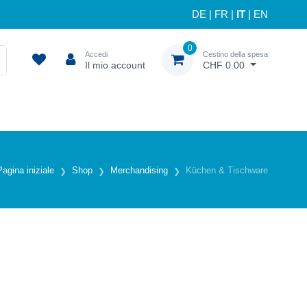
DE
|
FR
|
IT
|
EN
0
Accedi
Cestino della spesa
Il mio account
CHF 0.00
Pagina iniziale
Shop
Merchandising
Küchen & Tischware