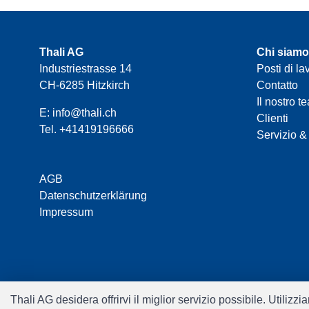
Thali AG
Chi siamo
Industriestrasse 14
Posti di la
CH-6285 Hitzkirch
Contatto
Il nostro t
E:
info@thali.ch
Clienti
Tel.
+41419196666
Servizio &
AGB
Datenschutzerklärung
Impressum
Thali AG desidera offrirvi il miglior servizio possibile. Utiliz