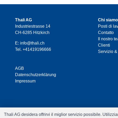
Thali AG
Chi siamo
Industriestrasse 14
Posti di la
CH-6285 Hitzkirch
Contatto
Il nostro t
E:
info@thali.ch
Clienti
Tel.
+41419196666
Servizio &
AGB
Datenschutzerklärung
Impressum
Thali AG desidera offrirvi il miglior servizio possibile. Utiliz