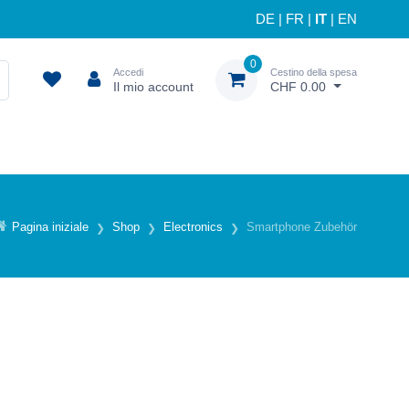
DE
|
FR
|
IT
|
EN
0
Accedi
Cestino della spesa
Il mio account
CHF 0.00
Pagina iniziale
Shop
Electronics
Smartphone Zubehör