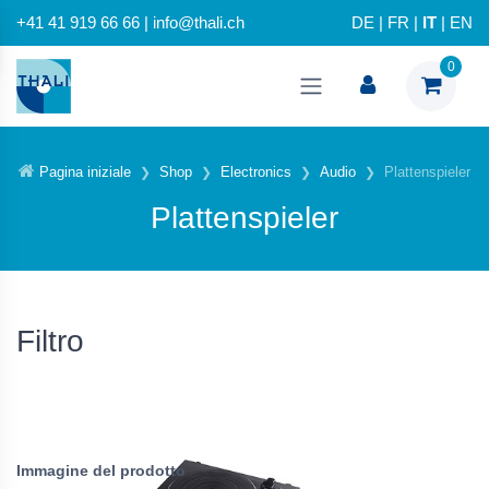
+41 41 919 66 66 | info@thali.ch
DE
|
FR
|
IT
|
EN
0
Pagina iniziale
Shop
Electronics
Audio
Plattenspieler
Plattenspieler
Filtro