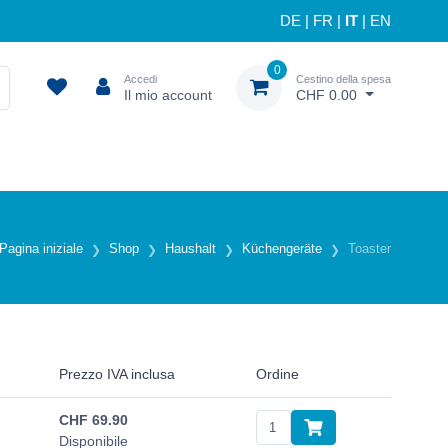
DE
|
FR
|
IT
|
EN
0
Accedi
Cestino della spesa
Il mio account
CHF 0.00
Pagina iniziale
Shop
Haushalt
Küchengeräte
Toaster
Prezzo IVA inclusa
Ordine
CHF
69.90
Disponibile