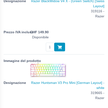
Razer BlackWidow V4 X - (Green Switch) [Swiss
Layout]
319116 -
Razer
CHF
149.90
Disponibile
Razer Huntsman V3 Pro Mini [German Layout] -
white
319665 -
Razer