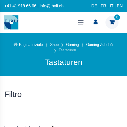
+41 41 919 66 66 | info@thali.ch
DE
|
FR
|
IT
|
EN
0
Pagina iniziale
Shop
Gaming
Gaming-Zubehör
Tastaturen
Tastaturen
Filtro