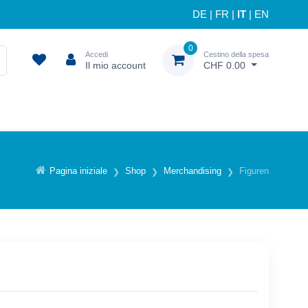
DE
|
FR
|
IT
|
EN
0
Accedi
Cestino della spesa
Il mio account
CHF 0.00
Pagina iniziale
Shop
Merchandising
Figuren