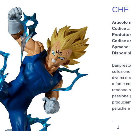
CHF 
Articolo n
Codice a 
Produttor
Codice ar
Sprache:
Disponibi
Banpresto 
collezione
diversi dec
a fan e co
rendono om
passione pe
produciamo
peluche e 