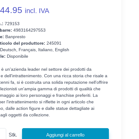
44.95
incl. IVA
.:
729153
barre:
4983164297553
e:
Banpresto
ticolo del produttore:
245091
Deutsch, Français, Italiano, English
le:
Disponibile
è un'azienda leader nel settore dei prodotti da
 e dell'intrattenimento. Con una ricca storia che risale a
enni fa, si è costruita una solida reputazione nell'offrire
llezionisti un'ampia gamma di prodotti di qualità che
aggio ai loro personaggi e franchise preferiti. La
r l'intrattenimento si riflette in ogni articolo che
, dalle action figure e dalle statue dettagliate ai
agli oggetti da collezione.
Stk.