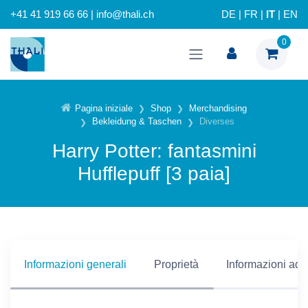
+41 41 919 66 66 | info@thali.ch
DE
|
FR
|
IT
|
EN
0
Pagina iniziale
Shop
Merchandising
Bekleidung & Taschen
Diverses
Harry Potter: fantasmini
Hufflepuff [3 paia]
Informazioni generali
Proprietà
Informazioni addi