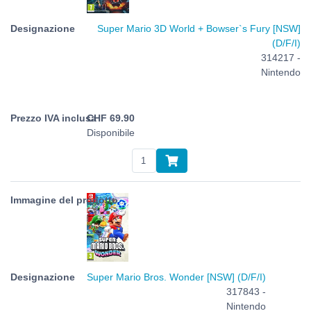
Super Mario 3D World + Bowser`s Fury [NSW]
(D/F/I)
314217 -
Nintendo
CHF
69.90
Disponibile
Super Mario Bros. Wonder [NSW] (D/F/I)
317843 -
Nintendo