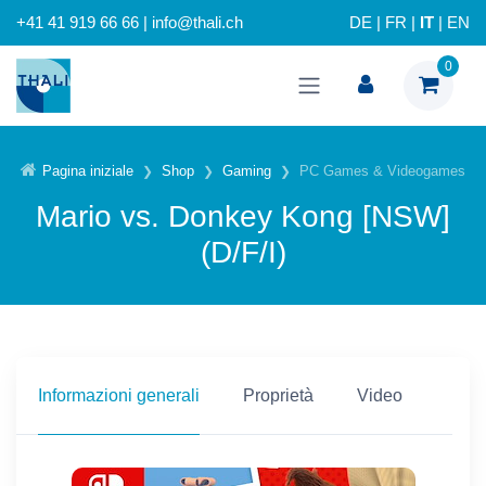
+41 41 919 66 66 | info@thali.ch
DE
|
FR
|
IT
|
EN
0
Pagina iniziale
Shop
Gaming
PC Games & Videogames
Mario vs. Donkey Kong [NSW]
(D/F/I)
Informazioni generali
Proprietà
Video