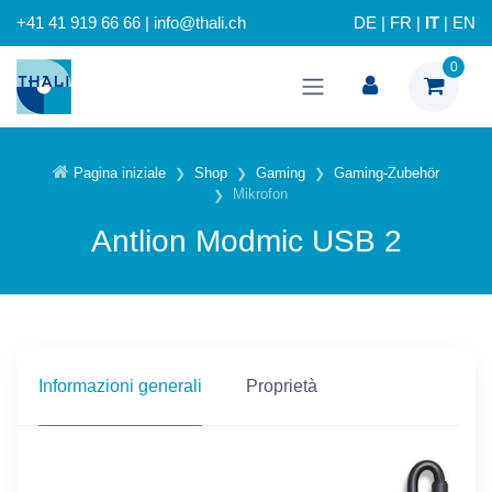
+41 41 919 66 66 | info@thali.ch
DE
|
FR
|
IT
|
EN
0
Pagina iniziale
Shop
Gaming
Gaming-Zubehör
Mikrofon
Antlion Modmic USB 2
Informazioni generali
Proprietà