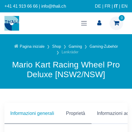
+41 41 919 66 66 | info@thali.ch
DE
|
FR
|
IT
|
EN
0
Pagina iniziale
Shop
Gaming
Gaming-Zubehör
Lenkräder
Mario Kart Racing Wheel Pro
Deluxe [NSW2/NSW]
Informazioni generali
Proprietà
Informazioni addi