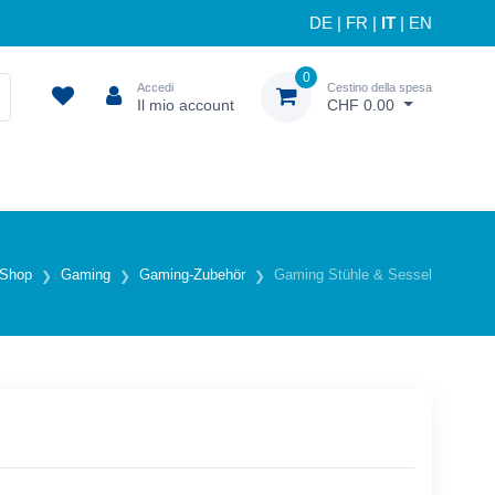
DE
|
FR
|
IT
|
EN
0
Accedi
Cestino della spesa
Il mio account
CHF 0.00
Shop
Gaming
Gaming-Zubehör
Gaming Stühle & Sessel