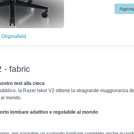
Originalbild
 - fabric
nostro test alla cieca
pubblico, la Razer Iskur V2 ottiene la stragrande maggioranza dei
 al mondo.
porto lombare adattivo e regolabile al mondo
 corpo, per garantire un supporto lombare completo anche quando