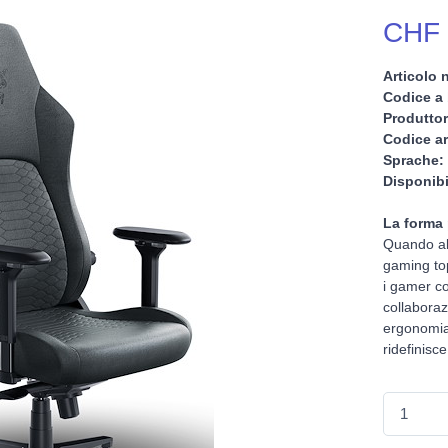
CHF 
Articolo n
Codice a 
Produttor
Codice ar
Sprache:
Disponibi
La forma 
Quando abb
gaming top
i gamer co
collaborazi
ergonomia,
ridefinisc