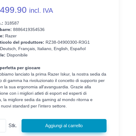
499.90
incl. IVA
.:
318587
barre:
8886419354536
e:
Razer
ticolo del produttore:
RZ38-04900300-R3G1
Deutsch, Français, Italiano, English, Español
le:
Disponibile
perfetta per giocare
iamo lanciato la prima Razer Iskur, la nostra sedia da
 di gamma ha rivoluzionato il concetto di supporto per
n la sua ergonomia all'avanguardia. Grazie alla
one con i migliori atleti di esport ed esperti di
 la migliore sedia da gaming al mondo ritorna e
e nuovi standard per l'intero settore.
Stk.